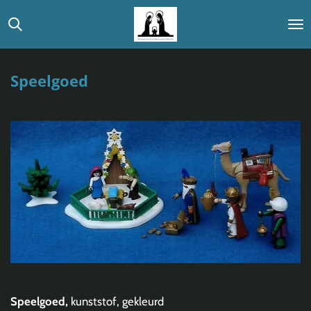
Ga
direct
naar
de
Speelgoed
hoofdinhoud
Speelgoed,
kunststof, gekleurd