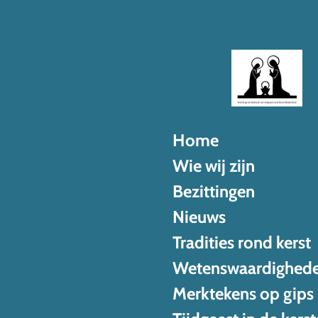
Ga
direct
naar
de
hoofdinhoud
Home
Wie wij zijn
Bezittingen
Nieuws
Tradities rond kerst
Wetenswaardighed
Merktekens op gips