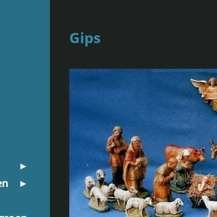
Gips
en