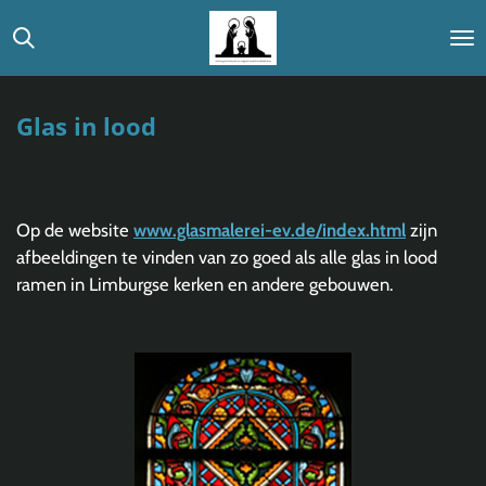
Ga
direct
naar
de
Glas in lood
hoofdinhoud
Op de website
www.glasmalerei-ev.de/index.html
zijn
afbeeldingen te vinden van zo goed als alle glas in lood
ramen in Limburgse kerken en andere gebouwen.