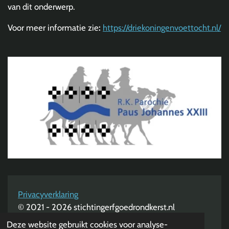
van dit onderwerp.
Voor meer informatie zie
:
https://driekoningenvoettocht.nl/
Privacyverklaring
© 2021 - 2026 stichtingerfgoedrondkerst.nl
Powered by
JouwWeb
Deze website gebruikt cookies voor analyse-