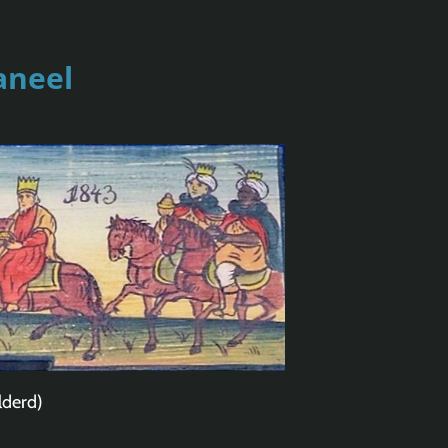
aneel
lderd)