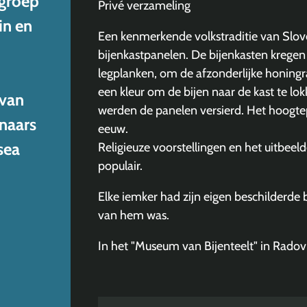
tgroep
Privé verzameling
in en
Een kenmerkende volkstraditie van Slov
bijenkastpanelen. De bijenkasten krege
legplanken, om de afzonderlijke honing
een kleur om de bijen naar de kast te l
 van
werden de panelen versierd. Het hoogtep
naars
eeuw.
sea
Religieuze voorstellingen en het uitbee
populair.
Elke iemker had zijn eigen beschilderde b
van hem was.
In het "Museum van Bijenteelt" in Radovl