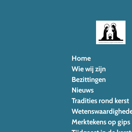
Ga
direct
naar
de
hoofdinhoud
Home
Wie wij zijn
Bezittingen
Nieuws
Tradities rond kerst
Wetenswaardighed
Merktekens op gips