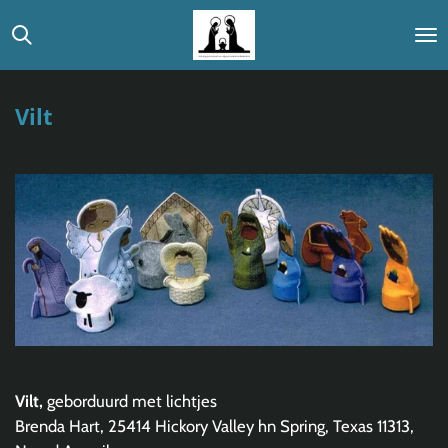
Ga
direct
naar
de
Vilt
hoofdinhoud
Vilt,
geborduurd met lichtjes
Brenda Hart, 25414 Hickory Valley hn Spring, Texas 11313,