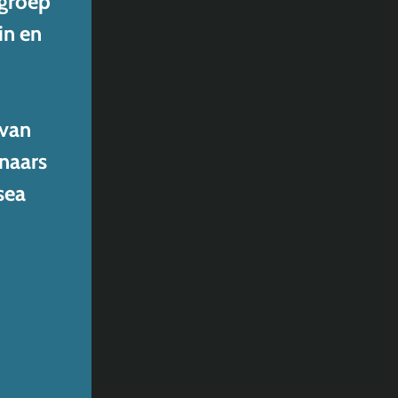
tgroep
in en
 van
naars
sea