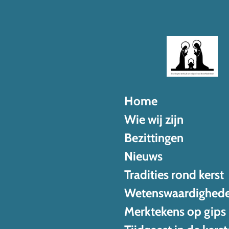
Ga
direct
naar
de
hoofdinhoud
Home
Wie wij zijn
Bezittingen
Nieuws
Tradities rond kerst
Wetenswaardighed
Merktekens op gips