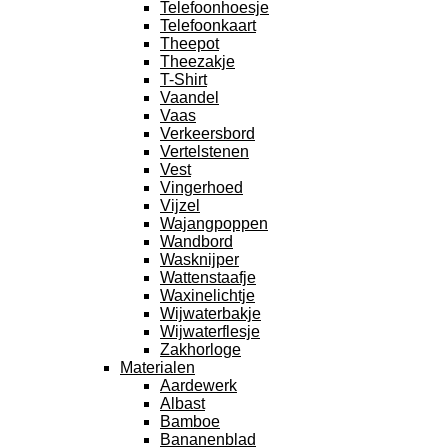
Telefoonhoesje
Telefoonkaart
Theepot
Theezakje
T-Shirt
Vaandel
Vaas
Verkeersbord
Vertelstenen
Vest
Vingerhoed
Vijzel
Wajangpoppen
Wandbord
Wasknijper
Wattenstaafje
Waxinelichtje
Wijwaterbakje
Wijwaterflesje
Zakhorloge
Materialen
Aardewerk
Albast
Bamboe
Bananenblad