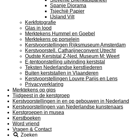
Spanje Diorama
Tsjechië Papier
IJsland Vilt
Kerkfotografie
Glas in lood
Merktekens Hummel en Goebel
Merktekens op porselein
Kerstvoorstellingen Rijksmuseum Amsterdam
Kerstvoorstell. Catharijneconvent Utrecht
Oudste Kerststal Z-Ned. Museum M: Weert
E-tentoonstelling uitvinding kerststal
Teksten Nederlandse kerstliederen
Buiten kerststallen in Vlaanderen
Kerstvoorstellingen Louvre Parijs en Lens
Privacyverklaring
Merktekens op gips
Tijdgeest in de kerstgroep
Kerstvoorstellingen in en op gebouwen in Nederland
Kerstvoorstellingen van Nederlandse kunstenaars
Kerstgroepen in musea
Kerstboeken
Word vriend
Vragen & Contact
Zoeken