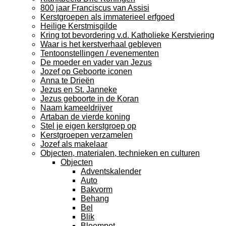
800 jaar Franciscus van Assisi
Kerstgroepen als immaterieel erfgoed
Heilige Kerstmisgilde
Kring tot bevordering v.d. Katholieke Kerstviering
Waar is het kerstverhaal gebleven
Tentoonstellingen / evenementen
De moeder en vader van Jezus
Jozef op Geboorte iconen
Anna te Drieën
Jezus en St. Janneke
Jezus geboorte in de Koran
Naam kameeldrijver
Artaban de vierde koning
Stel je eigen kerstgroep op
Kerstgroepen verzamelen
Jozef als makelaar
Objecten, materialen, technieken en culturen
Objecten
Adventskalender
Auto
Bakvorm
Behang
Bel
Blik
Bloempot