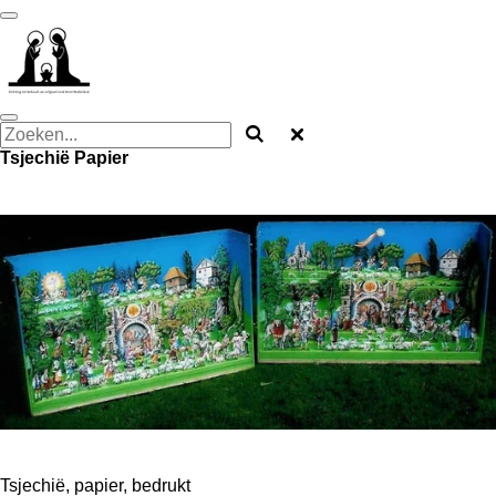
Ga
direct
naar
de
hoofdinhoud
Tsjechië Papier
Tsjechië, papier, bedrukt