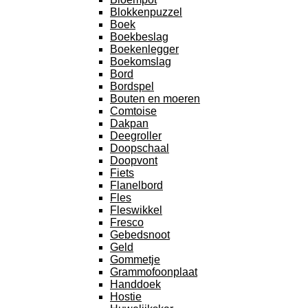
Blokkenpuzzel
Boek
Boekbeslag
Boekenlegger
Boekomslag
Bord
Bordspel
Bouten en moeren
Comtoise
Dakpan
Deegroller
Doopschaal
Doopvont
Fiets
Flanelbord
Fles
Fleswikkel
Fresco
Gebedsnoot
Geld
Gommetje
Grammofoonplaat
Handdoek
Hostie