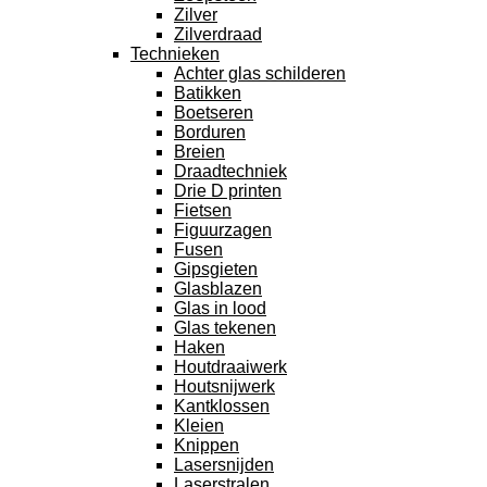
Zilver
Zilverdraad
Technieken
Achter glas schilderen
Batikken
Boetseren
Borduren
Breien
Draadtechniek
Drie D printen
Fietsen
Figuurzagen
Fusen
Gipsgieten
Glasblazen
Glas in lood
Glas tekenen
Haken
Houtdraaiwerk
Houtsnijwerk
Kantklossen
Kleien
Knippen
Lasersnijden
Laserstralen