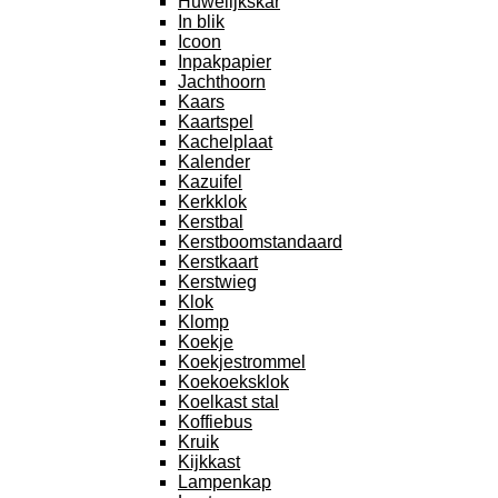
Huwelijkskar
In blik
Icoon
Inpakpapier
Jachthoorn
Kaars
Kaartspel
Kachelplaat
Kalender
Kazuifel
Kerkklok
Kerstbal
Kerstboomstandaard
Kerstkaart
Kerstwieg
Klok
Klomp
Koekje
Koekjestrommel
Koekoeksklok
Koelkast stal
Koffiebus
Kruik
Kijkkast
Lampenkap