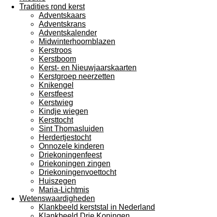
Tradities rond kerst
Adventskaars
Adventskrans
Adventskalender
Midwinterhoornblazen
Kerstroos
Kerstboom
Kerst- en Nieuwjaarskaarten
Kerstgroep neerzetten
Knikengel
Kerstfeest
Kerstwieg
Kindje wiegen
Kersttocht
Sint Thomasluiden
Herdertjestocht
Onnozele kinderen
Driekoningenfeest
Driekoningen zingen
Driekoningenvoettocht
Huiszegen
Maria-Lichtmis
Wetenswaardigheden
Klankbeeld kerststal in Nederland
Klankbeeld Drie Koningen