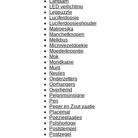
Lantaarn
LED verlichting
Legpuzzle
Luciferdoosje
Luciferdoosjeshouder
Matroesjka
Manchetknopen
Melkbus
Microvezeldoekje
Moederkroontje
Mok
Mondkapje
Munt
Neules
Onderzetters
Oorhangers
Overhemd
Pelgrimsinsigne
Pen
Peper en Zout vaatje
Placemat
Poëzieplaatjes
Polshorloge
Poststempel
Postzegel