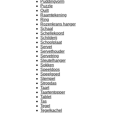
Puddingvorm
Puzzle
Quilt
Raamtekening
Ring
Rozenkrans hanger
Schaal
Schellekoord
Schilderij
Schoolplaat
Servet
Servethouder
Servetring
Sleutelhanger
Sokken
Speeldoos
Speelgoed
Stempel
Stropdas
Taart
Taartentopper
Tablet
Tas
Tegel
Tegelkachel