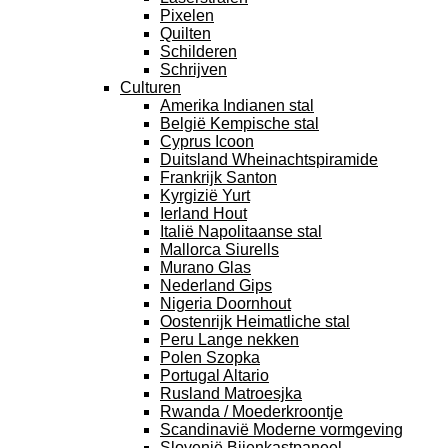
Pixelen
Quilten
Schilderen
Schrijven
Culturen
Amerika Indianen stal
België Kempische stal
Cyprus Icoon
Duitsland Wheinachtspiramide
Frankrijk Santon
Kyrgizië Yurt
Ierland Hout
Italië Napolitaanse stal
Mallorca Siurells
Murano Glas
Nederland Gips
Nigeria Doornhout
Oostenrijk Heimatliche stal
Peru Lange nekken
Polen Szopka
Portugal Altario
Rusland Matroesjka
Rwanda / Moederkroontje
Scandinavië Moderne vormgeving
Slovenië Bijenkastpaneel